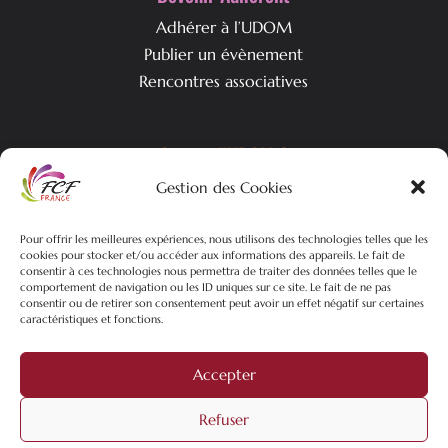
Adhérer à l’UDOM
Publier un évènement
Rencontres associatives
Qui est l’UDOM ?
Gestion des Cookies
L’association & ses objectifs
L’équipe associative
Pour offrir les meilleures expériences, nous utilisons des technologies telles que les
Nos actualités
cookies pour stocker et/ou accéder aux informations des appareils. Le fait de
consentir à ces technologies nous permettra de traiter des données telles que le
comportement de navigation ou les ID uniques sur ce site. Le fait de ne pas
consentir ou de retirer son consentement peut avoir un effet négatif sur certaines
caractéristiques et fonctions.
©2026 FCF-UDOM – Tous droits réservés | Plan du site |
Mentions
Légales
| Politique de confidentialités |
Création site web
Pure
Accepter
Mans Web
filiale du
groupe Mixtrio
Refuser