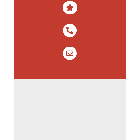


