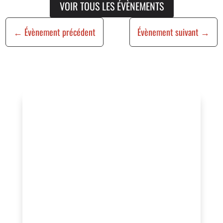
VOIR TOUS LES ÉVÈNEMENTS
←
Évènement précédent
Évènement suivant
→
Vous organisez un
événement ?
Vous souhaitez bénéficier de cette
visibilité, valoriser vos actions ou
rejoindre un réseau engagé au service
de l’animation locale ?
Contactez-nous pour échanger sur votre
projet ou adhérez à l’association afin de