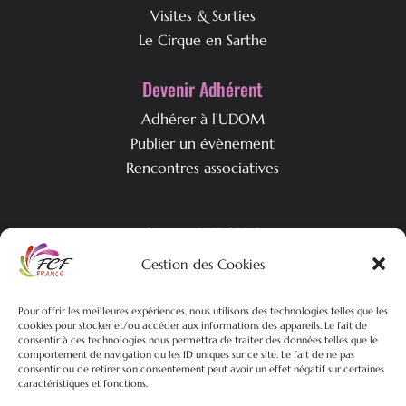
Visites & Sorties
Le Cirque en Sarthe
Devenir Adhérent
Adhérer à l’UDOM
Publier un évènement
Rencontres associatives
Qui est l’UDOM ?
Gestion des Cookies
L’association & ses objectifs
L’équipe associative
Nos actualités
Pour offrir les meilleures expériences, nous utilisons des technologies telles que les
cookies pour stocker et/ou accéder aux informations des appareils. Le fait de
consentir à ces technologies nous permettra de traiter des données telles que le
comportement de navigation ou les ID uniques sur ce site. Le fait de ne pas
consentir ou de retirer son consentement peut avoir un effet négatif sur certaines
caractéristiques et fonctions.
©2026 FCF-UDOM – Tous droits réservés | Plan du site |
Mentions